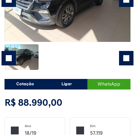
WhatsApp
Cotação
Ligar
R$ 88.990,00
Ano
Km
18/19
57.119