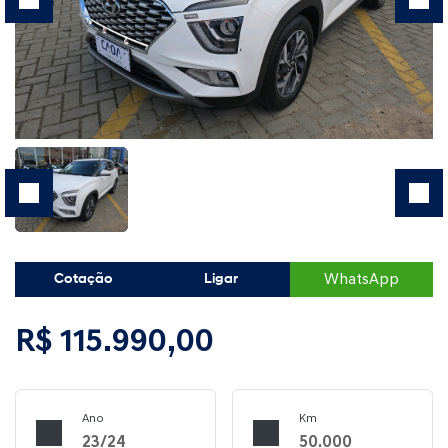
WhatsApp
Cotação
Ligar
R$ 115.990,00
Ano
Km
23/24
50.000