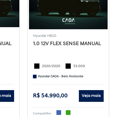
Hyundai HB20
ANUAL
1.0 12V FLEX SENSE MANUAL
2020/2020
53.000
Hyundai CAOA - Belo Horizonte
R$ 54.990,00
a mais
Veja mais
Compartilhe: