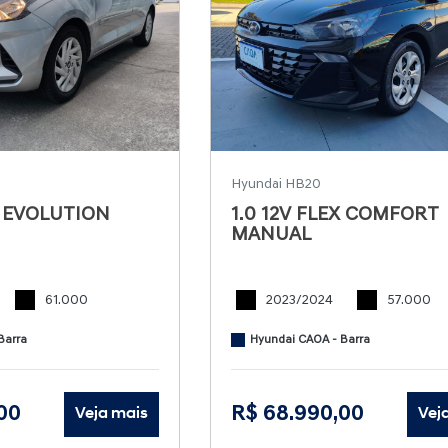
Hyundai HB20
X EVOLUTION
1.0 12V FLEX COMFORT
MANUAL
61.000
2023/2024
57.000
Barra
Hyundai CAOA - Barra
00
R$ 68.990,00
Veja mais
Vej