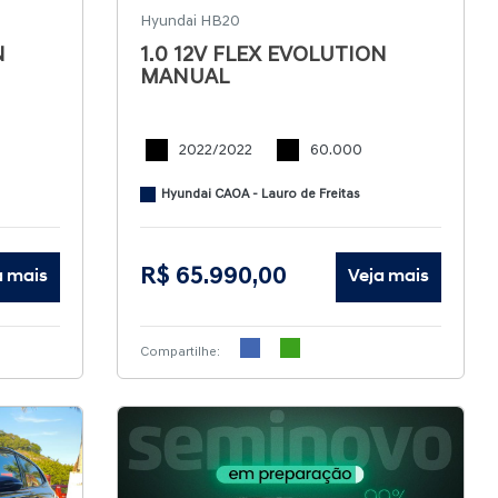
Hyundai HB20
N
1.0 12V FLEX EVOLUTION
MANUAL
2022/2022
60.000
Hyundai CAOA - Lauro de Freitas
R$ 65.990,00
a mais
Veja mais
Compartilhe: