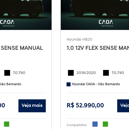
Hyundai HB20
EX SENSE MANUAL
1.0 12V FLEX SENSE M
70.790
2019/2020
70.790
São Bernardo
Hyundai CAOA - São Bernardo
00
R$ 52.990,00
Veja mais
Vej
Compartilhe: