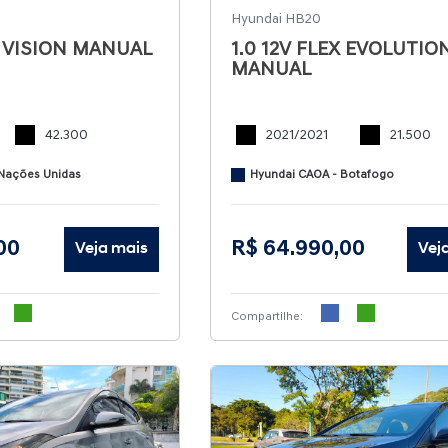
Hyundai HB20
X VISION MANUAL
1.0 12V FLEX EVOLUTIO
MANUAL
42.300
2021/2021
21.500
 Nações Unidas
Hyundai CAOA - Botafogo
00
R$ 64.990,00
Veja mais
Vej
Compartilhe: