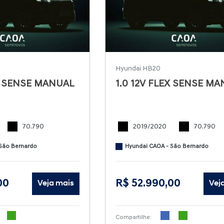
Hyundai HB20
EX SENSE MANUAL
1.0 12V FLEX SENSE M
70.790
2019/2020
70.790
São Bernardo
Hyundai CAOA - São Bernardo
00
R$ 52.990,00
Veja mais
Vej
Compartilhe: