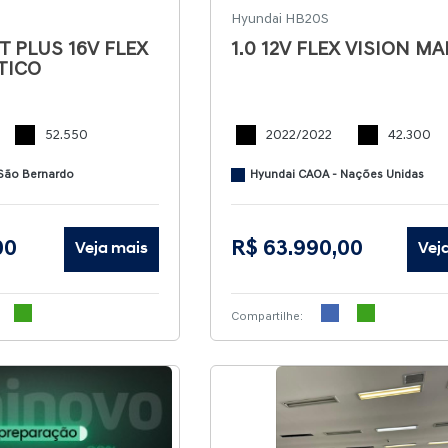
Hyundai HB20S
T PLUS 16V FLEX
1.0 12V FLEX VISION M
TICO
52.550
2022/2022
42.300
São Bernardo
Hyundai CAOA - Nações Unidas
00
R$ 63.990,00
Veja mais
Vej
Compartilhe: