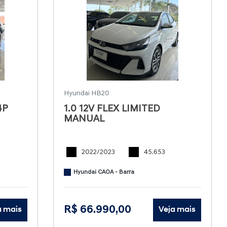
Hyundai HB20
4P
1.0 12V FLEX LIMITED
MANUAL
2022/2023
45.653
Hyundai CAOA - Barra
R$ 66.990,00
a mais
Veja mais