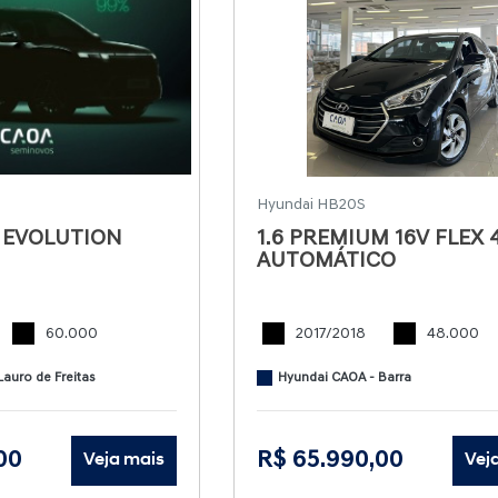
Hyundai HB20S
X EVOLUTION
1.6 PREMIUM 16V FLEX 
AUTOMÁTICO
60.000
2017/2018
48.000
auro de Freitas
Hyundai CAOA - Barra
00
R$ 65.990,00
Veja mais
Vej