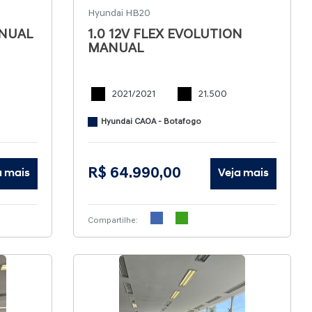
Hyundai HB20
ANUAL
1.0 12V FLEX EVOLUTION
MANUAL
2021/2021
21.500
Hyundai CAOA - Botafogo
R$ 64.990,00
a mais
Veja mais
Compartilhe: