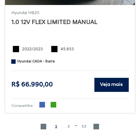
Hyundai HB20
1.0 12V FLEX LIMITED MANUAL
2022/2023
45.653
Hyundai CAOA - Barra
R$ 66.990,00
Veja mais
Compartilhe:
...
1
2
13