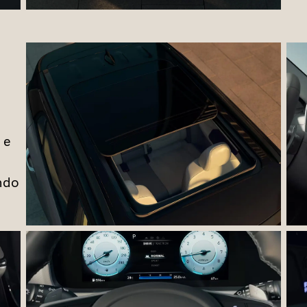
 e
m
ndo