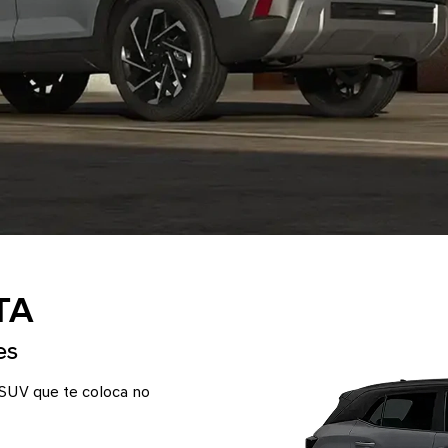
TA
es
SUV que te coloca no