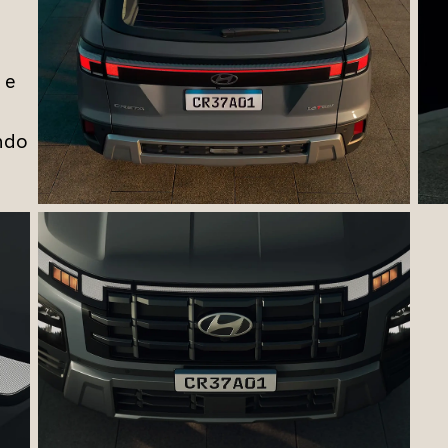
 e
m
ndo